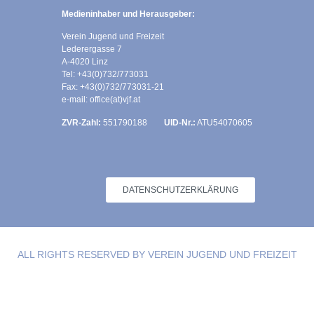
Medieninhaber und Herausgeber:
Verein Jugend und Freizeit
Lederergasse 7
A-4020 Linz
Tel: +43(0)732/773031
Fax: +43(0)732/773031-21
e-mail: office(at)vjf.at
ZVR-Zahl:
551790188
UID-Nr.:
ATU54070605
DATENSCHUTZERKLÄRUNG
ALL RIGHTS RESERVED BY VEREIN JUGEND UND FREIZEIT