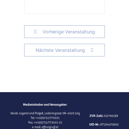
Vorherige Veranstaltung
Nächste Veranstaltung
Medieninhaber und Herausgeber:
Verein Jugend und Freizeit, Lederergasse 7/A-4020 Linz
ZVR-Zahl:
551790188
Tel: +43(0)732/773031
Fax: +43(0)732/773031-21
UID-Nr.:
ATU54070605
e-mail: office@vjf.at