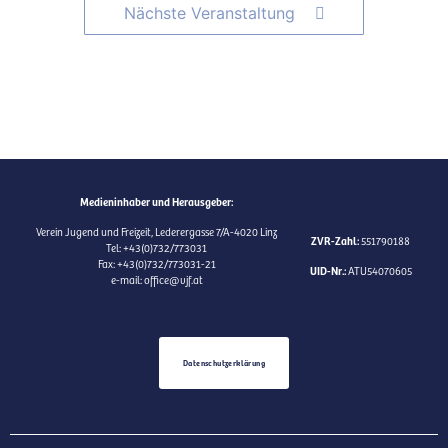
Nächste Veranstaltung
Medieninhaber und Herausgeber:
Verein Jugend und Freizeit, Lederergasse 7/A-4020 Linz
ZVR-Zahl:
551790188
Tel: +43(0)732/773031
Fax: +43(0)732/773031-21
UID-Nr.:
ATU54070605
e-mail: office@vjf.at
Datenschutzerklärung