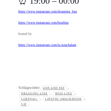
⏰ 19:00 – 00:00
https://www.instagram.com/dragging_linz
https://www.instagram.com/hosilinz
hosted by
https://www.instagram.com/la.nonchalant
Schlagwörter:
,
ANN AND PAT
,
,
DRAGGING LINZ
HOSI LINZ
,
,
LGBTQAI+
LIPSYNC SMACKDOWN
VJF